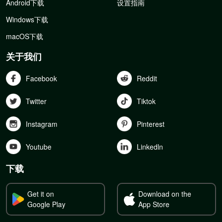
Android下载
设置指南
Windows下载
macOS下载
关于我们
Facebook
Reddit
Twitter
Tiktok
Instagram
Pinterest
Youtube
Linkedln
下载
Get it on
Download on the
Google Play
App Store